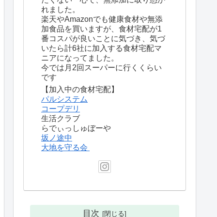
れました。
楽天やAmazonでも健康食材や無添
加食品を買いますが、食材宅配が1
番コスパが良いことに気づき、気づ
いたら計6社に加入する食材宅配マ
ニアになってました。
今では月2回スーパーに行くくらい
です
【加入中の食材宅配】
パルシステム
コープデリ
生活クラブ
らでぃっしゅぼーや
坂ノ途中
大地を守る会
目次