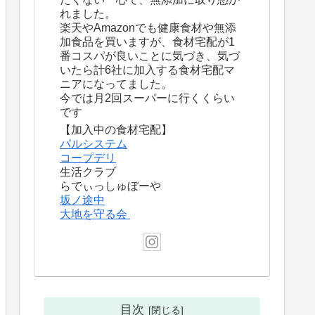
れました。
楽天やAmazonでも健康食材や無添
加食品を買いますが、食材宅配が1
番コスパが良いことに気づき、気づ
いたら計6社に加入する食材宅配マ
ニアになってました。
今では月2回スーパーに行くくらい
です
【加入中の食材宅配】
パルシステム
コープデリ
生活クラブ
らでぃっしゅぼーや
坂ノ途中
大地を守る会
目次