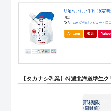
明治おいしい牛乳 [冷蔵]明
明治
Amazonの商品レビュー・口
Amazon
楽天
Yah
【タカナシ乳業】特選北海道準生クリ