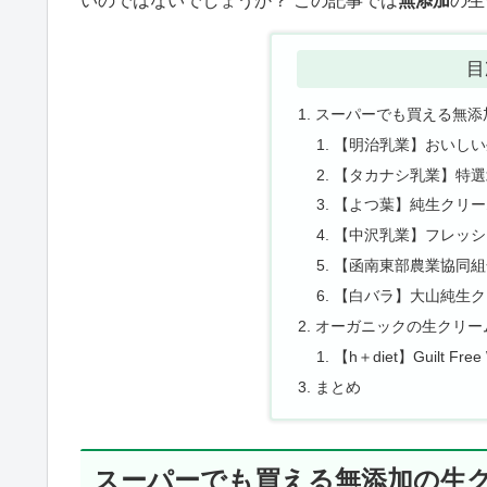
いのではないでしょうか？ この記事では
無添加
の生
目
スーパーでも買える無添
【明治乳業】おいしい
【タカナシ乳業】特選
【よつ葉】純生クリー
【中沢乳業】フレッシ
【函南東部農業協同組
【白バラ】大山純生ク
オーガニックの生クリー
【h＋diet】Guilt Free W
まとめ
スーパーでも買える無添加の生