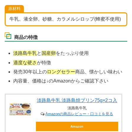
原材料
牛乳、液全卵、砂糖、カラメルシロップ(蜂蜜不使用)
商品の特徴
淡路島牛乳
と
国産卵
をたっぷり使用
適度な硬さ
が特徴
発売30年以上の
ロングセラー
商品、懐かしい味わい
内容量、価格は↓のAmazonからご確認下さい
淡路島牛乳 淡路島焼プリン75g×2コ入
淡路島牛乳
Amazonの商品レビュー・口コミを見る
Amazon