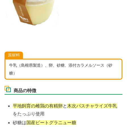
原材料
牛乳（島根県製造）、卵、砂糖、添付カラメルソース（砂
糖）
商品の特徴
平地飼育の雌鶏の有精卵
と
木次パスチャライズ牛乳
をたっぷり使用
砂糖は
国産ビートグラニュー糖