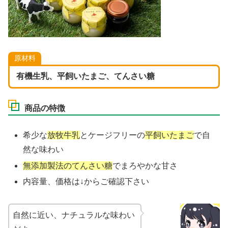
原材料
有機生乳、平飼いたまご、てんさい糖
商品の特徴
希少な
放牧牛乳
とケージフリーの
平飼いたまご
で自
然な味わい
無添加製法のてんさい糖
でまろやかな甘さ
内容量、価格は↓からご確認下さい
自然に近い、ナチュラルな味わい