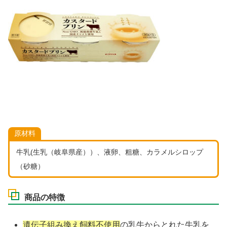
原材料
牛乳(生乳（岐阜県産））、液卵、粗糖、カラメルシロップ
（砂糖）
商品の特徴
遺伝子組み換え飼料不使用
の乳牛からとれた牛乳を