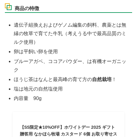
商品の特徴
遺伝子組換えおよびゲノム編集の飼料、農薬とは無
縁の牧草で育てた牛乳（考えうる中で最高品質のミ
ルク使用）
卵は平飼い卵を使用
ブルーアガベ、ココアパウダー、は有機オーガニッ
ク
ほうじ茶はなんと最高峰の育て方の
自然栽培
！
塩は地元の自然塩使用
内容量 90g
【SS限定★10%OFF】ホワイトデー 2025 ギフト
贈答用 なかほら牧場 カスタード 6個 お取り寄せス