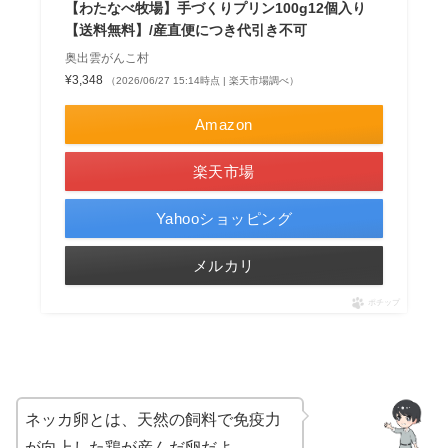
【わたなべ牧場】手づくりプリン100g12個入り
【送料無料】/産直便につき代引き不可
奥出雲がんこ村
¥3,348
（2026/06/27 15:14時点 | 楽天市場調べ）
Amazon
楽天市場
Yahooショッピング
メルカリ
ポチップ
ネッカ卵とは、天然の飼料で免疫力
が向上した鶏が産んだ卵だよ。