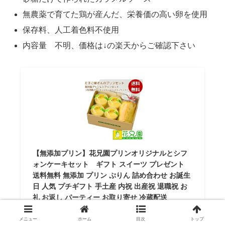
無農薬で育てた鶏が産んだ、栄養価の高い卵を使用
保存料、人工着色料不使用
内容量 不明、価格は↓の楽天からご確認下さい
【無添加プリン】花兄園プリンオリジナルとシフ
ォンケーキセット ギフト スイーツ プレゼント
送料無料 無添加 プリン ぷりん 詰め合わせ お誕生
日 人気 プチギフト 手土産 内祝 出産祝 退職祝 お
礼 お返し パーティー お取り寄せ 冷蔵配送
卵とプリンの専門店花兄園
メニュー
ホーム
目次
トップ
¥3,740
（2026/06/27 03:15時点 | 楽天市場調べ）