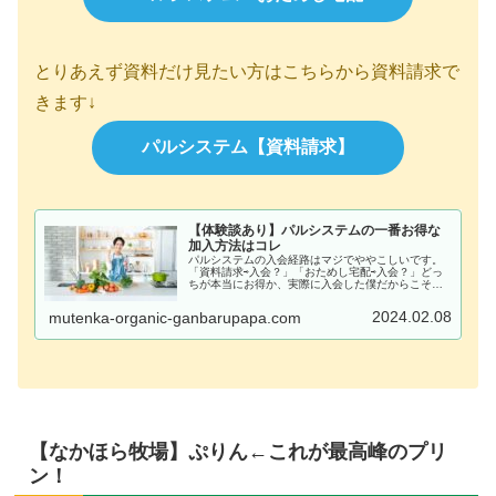
とりあえず資料だけ見たい方はこちらから資料請求で
きます↓
パルシステム【資料請求】
【体験談あり】パルシステムの一番お得な
加入方法はコレ
パルシステムの入会経路はマジでややこしいです。
「資料請求⇨入会？」「おためし宅配⇨入会？」どっ
ちが本当にお得か、実際に入会した僕だからこそわ
かる裏情報をお伝えしますよ。また、パルシステム
を利用してみた体験談を元に、各プランと入会特典
2024.02.08
mutenka-organic-ganbarupapa.com
の詳細と...
【なかほら牧場】ぷりん←これが最高峰のプリ
ン！