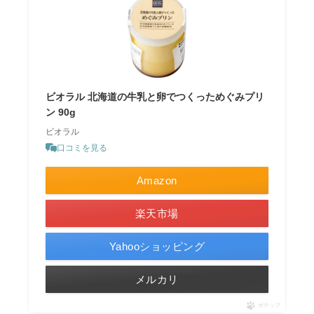
ビオラル 北海道の牛乳と卵でつくっためぐみプリ
ン 90g
ビオラル
口コミを見る
Amazon
楽天市場
Yahooショッピング
メルカリ
ポチップ