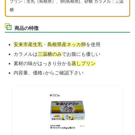
プリン：生乳（島根県）、卵(島根県)、砂糖 カラメル：三温
糖
商品の特徴
安来市産生乳
・
島根県産ネッカ卵
を使用
カラメルは
三温糖のみ
でお腹にも優しい
素材の味がはっきり分かる
蒸しプリン
内容量、価格↓からご確認下さい